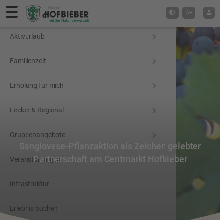
Hauptmenü
A+
Aktivurlaub
Familienzeit
Erholung für mich
Lecker & Regional
Gruppenangebote
Sangiovese-Pflanzaktion als Zeichen gelebter
Partnerschaft am Centmarkt Hofbieber
Veranstaltungen
Infrastruktur
Erlebnis buchen